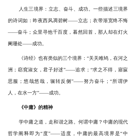
人生三境界：立志、奋斗、成功。一些描述三境界
的诗词如：昨夜西风凋碧树——立志；衣带渐宽终不悔
——奋斗；众里寻他千百度，暮然回首，那人却在灯火
阑珊处——成功。
《诗经》也有类似的三个境界：“关关雎鸠，在河之
洲；窈窕淑女，君子好逑”——追求；“求之不得，寤寐
思服；悠哉悠哉，辗转反侧”——努力奋斗；“所谓伊
人，在水一方”——成功。
《中庸》的精神
学中庸之道，走和谐之路。何谓中庸？中庸的现代
哲学阐释即为“度”——适度，中庸的最高境界是“中