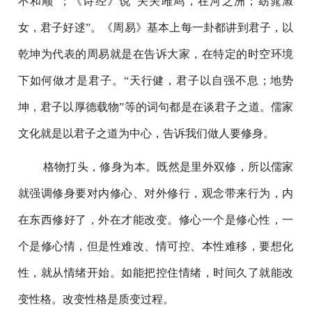
不和顺”；《诗经》说“关关雎鸠，在河之洲；窈窕淑
女，君子好逑”。《周易》基本上每一卦都讲到君子，以
乾坤为代表的周易就是在告诉大家，在特定的时空环境
下如何做才是君子。“天行健，君子以自强不息；地势
坤，君子以厚德载物”等的词句都是在谈君子之道。儒家
文化就是以君子之道为中心，告诉我们做人要修身。
格物打头，修身为本。既然是里外双修，所以儒家
就强调修身要对内修心、对外修行，观念带来行为，内
在东西修好了，外在才能改变。修心一个是修心性，一
个是修心情，但是性难改、情可控、本性难移，要想化
性，就从情绪开始。如能把控住情绪，时间久了就能改
变性格。改变性格是质变过程。