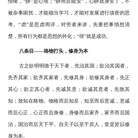
情绪，“静”是心境；“静而后能安”，心静就身安了，不
被杂事困扰，才能稳当学习，才能对发展进行缜密的思
考。“虑”是思虑周详，对劳者来讲，先要把事情想清
楚，所有行为都是思想的外化；“得”就是成功。
八条目——格物打头，修身为本
古之欲明明德于天下者，先治其国；欲治其国者，
先齐其家；欲齐其家者，先修其身；欲修其身者，先正
其心；欲正其心者，先诚其意；欲诚其意者，先致其
知；致知在格物。物格而后知至，知至而后意诚，意诚
而后心正，心正而后身修，身修而后家齐，家齐而后国
治，国治而后天下平。自天子以至于庶人，壹是皆以修
身为本。