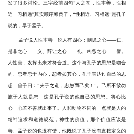
发了很多讨论。三字经前四句“人之初，性本善，性相
近，习相远”其实顺序颠倒了，“性相近、习相远”是孔子
说的，早于孟子。
孟子说人性本善，说人有四心：恻隐之心——仁、
是非之心——义、辞让之心——礼、凶恶之心——智。
人性善，发挥出来才符合道。这个与孔子的思想是吻合
的。忠者忠于内心，恕者如其心，孔子表达过自己的思
想，曾子曰：“夫子之道，忠恕而己矣！”。己所不欲勿
施于人就是恕，这是孔子说的他自己的思想。将心比
心，心若不善就出事了。人和动物不同的一点就是人的
精神追求和道德规范，神性的价值，那个价值应该是
善。孟子说的也没有错，他既说了孔子没有直接定义的