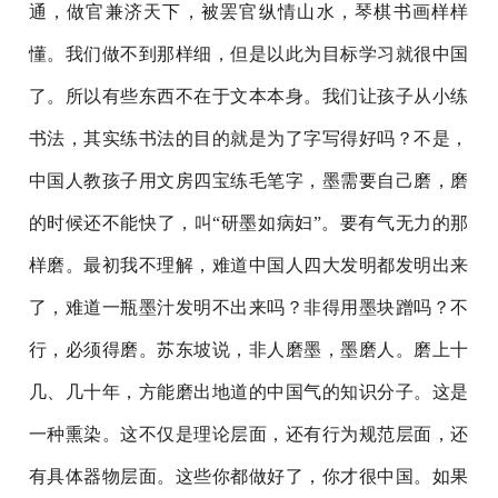
通，做官兼济天下，被罢官纵情山水，琴棋书画样样
懂。我们做不到那样细，但是以此为目标学习就很中国
了。所以有些东西不在于文本本身。我们让孩子从小练
书法，其实练书法的目的就是为了字写得好吗？不是，
中国人教孩子用文房四宝练毛笔字，墨需要自己磨，磨
的时候还不能快了，叫“研墨如病妇”。要有气无力的那
样磨。最初我不理解，难道中国人四大发明都发明出来
了，难道一瓶墨汁发明不出来吗？非得用墨块蹭吗？不
行，必须得磨。苏东坡说，非人磨墨，墨磨人。磨上十
几、几十年，方能磨出地道的中国气的知识分子。这是
一种熏染。这不仅是理论层面，还有行为规范层面，还
有具体器物层面。这些你都做好了，你才很中国。如果