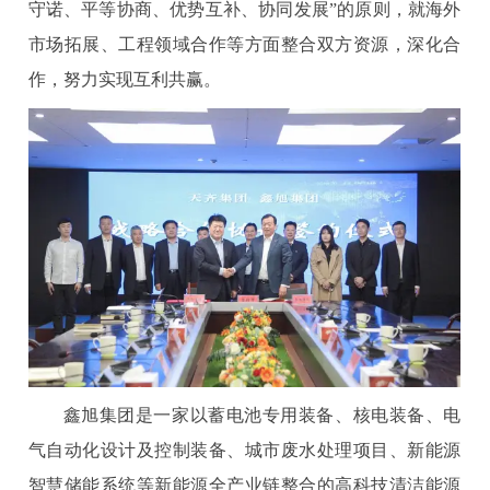
守诺、平等协商、优势互补、协同发展”的原则，就海外
市场拓展、工程领域合作等方面整合双方资源，深化合
作，努力实现互利共赢。
鑫旭集团是一家以蓄电池专用装备、核电装备、电
气自动化设计及控制装备、城市废水处理项目、新能源
智慧储能系统等新能源全产业链整合的高科技清洁能源