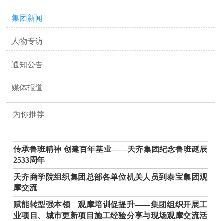
集团新闻
人物专访
通知公告
媒体报道
为你推荐
传承鲁班精神 创建百年基业——天齐集团纪念鲁班诞辰
2533周年
天齐商学院组织集团总部各单位机关人员到泰宝集团观
摩交流
赋能转型强本领 观摩培训促提升——集团组织开展工
业项目、城市更新项目施工经验分享与现场观摩交流活