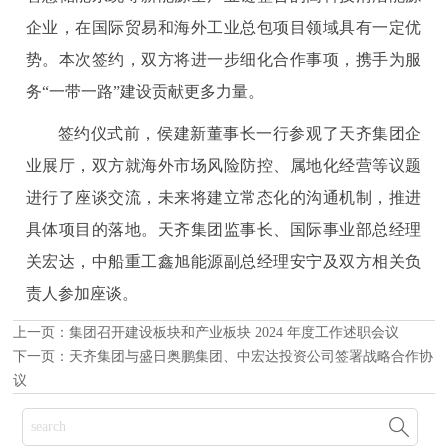
企业，在国际贸易和海外工业总包项目领域具有一定优
势。本次签约，双方将进一步细化合作事项，携手为服
务“一带一路”建设贡献更多力量。
签约仪式前，侯建新董事长一行参观了天齐集团企
业展厅，双方就海外市场风险防控、属地化经营等议题
进行了座谈交流，未来将建立常态化的沟通机制，推进
具体项目的落地。天齐集团监事长、国际事业部总经理
关宏达，中船重工鑫旭能源副总经理安宁及双方相关负
责人参加座谈。
上一页：
集团召开建设板块和产业板块 2024 年度工作述职会议
下一页：
天齐集团与盛日奥鹏集团、中宏达投资公司签署战略合作协
议
