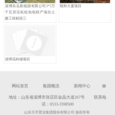
淄博东岳新能源有限公司3*5万
颐和大厦项目
千瓦背压机组热电联产项目土
建工程标段三
淄博花屿城项目
网站首页
集团概况
新闻中心

地址：山东省淄博市张店区金晶大道267号 联系电
话：0533-3598500
山东天齐置业集团股份有限公司 版权所有