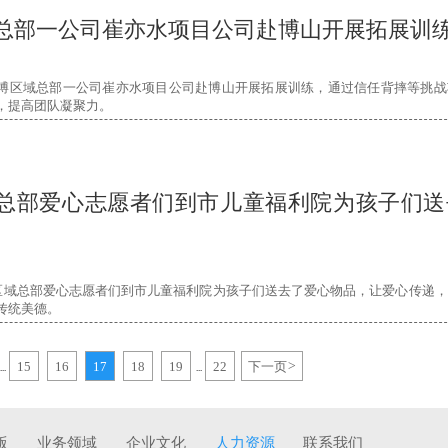
总部一公司崔亦水项目公司赴博山开展拓展训
日，淄博区域总部一公司崔亦水项目公司赴博山开展拓展训练，通过信任背摔等挑
，提高团队凝聚力。
总部爱心志愿者们到市儿童福利院为孩子们送
博区域总部爱心志愿者们到市儿童福利院为孩子们送去了爱心物品，让爱心传递
传统美德。
15
16
17
18
19
22
下一页
>
...
...
版
业务领域
企业文化
人力资源
联系我们