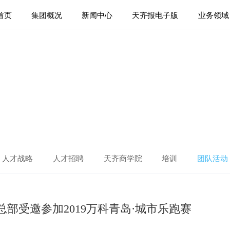
首页
集团概况
新闻中心
天齐报电子版
业务领域
人才战略
人才招聘
天齐商学院
培训
团队活动
总部受邀参加2019万科青岛·城市乐跑赛