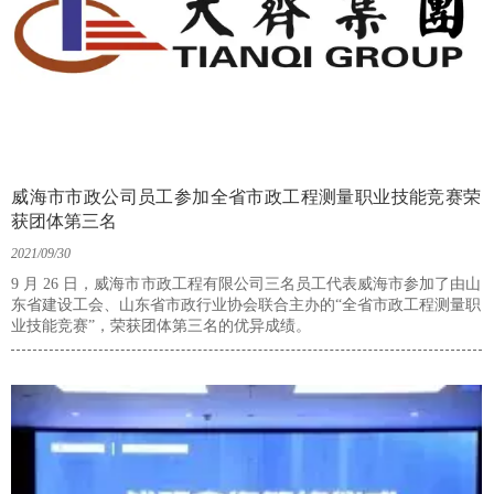
威海市市政公司员工参加全省市政工程测量职业技能竞赛荣
获团体第三名
2021/09/30
9 月 26 日，威海市市政工程有限公司三名员工代表威海市参加了由山
东省建设工会、山东省市政行业协会联合主办的“全省市政工程测量职
业技能竞赛”，荣获团体第三名的优异成绩。