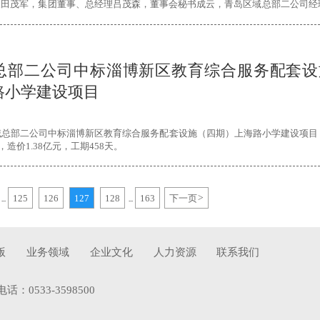
长田茂军，集团董事、总经理吕茂森，董事会秘书成云，青岛区域总部二公司经
理史坤等参加了签约仪式。
总部二公司中标淄博新区教育综合服务配套设
路小学建设项目
域总部二公司中标淄博新区教育综合服务配套设施（四期）上海路小学建设项目
，造价1.38亿元，工期458天。
125
126
127
128
163
下一页
>
...
...
版
业务领域
企业文化
人力资源
联系我们
533-3598500