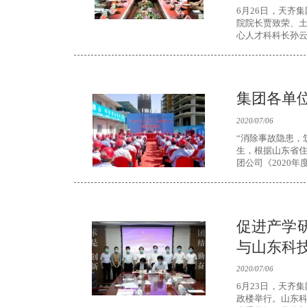
6月26日，天齐
院院长贾致荣、
心人才科科长孙
副总监魏文水等参
集团各单
2020/07/06
“消除事故隐患，
生，根据山东省住
团公司《2020
全生产主题活动
促进产学研
与山东科
2020/07/06
6月23日，天齐
政楼举行。山东