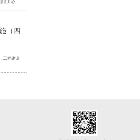
理鲁井心、
施（四
，工程建设