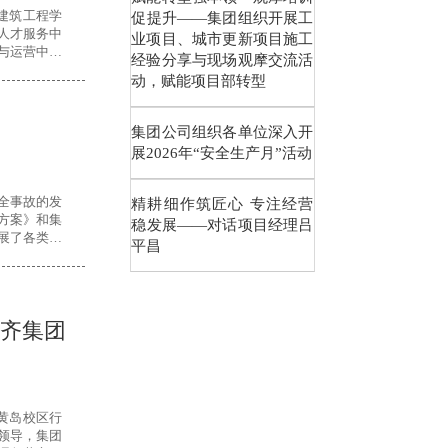
建筑工程学
促提升——集团组织开展工
人才服务中
业项目、城市更新项目施工
与运营中心
经验分享与现场观摩交流活
动，赋能项目部转型
集团公司组织各单位深入开
展2026年“安全生产月”活动
全事故的发
精耕细作筑匠心 专注经营
施方案》和集
稳发展——对话项目经理吕
开展了各类安
平昌
天齐集团
黄岛校区行
领导，集团