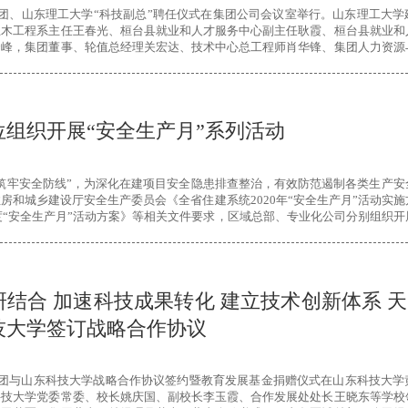
集团、山东理工大学“科技副总”聘任仪式在集团公司会议室举行。山东理工大学
土木工程系主任王春光、桓台县就业和人才服务中心副主任耿霞、桓台县就业和
云峰，集团董事、轮值总经理关宏达、技术中心总工程师肖华锋、集团人力资源
加。关宏达总经理在仪式上致辞，并为“科技副总”王春光颁发聘书。
位组织开展“安全生产月”系列活动
筑牢安全防线”，为深化在建项目安全隐患排查整治，有效防范遏制各类生产安
房和城乡建设厅安全生产委员会《全省住建系统2020年“安全生产月”活动实
年度“安全生产月”活动方案》等相关文件要求，区域总部、专业化公司分别组织
。
结合 加速科技成果转化 建立技术创新体系 
技大学签订战略合作协议
集团与山东科技大学战略合作协议签约暨教育发展基金捐赠仪式在山东科技大学
科技大学党委常委、校长姚庆国、副校长李玉霞、合作发展处处长王晓东等学校