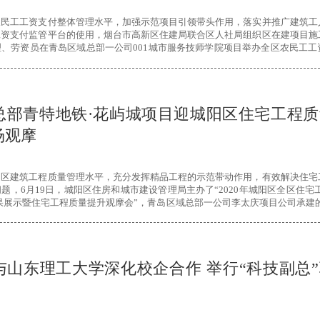
农民工工资支付整体管理水平，加强示范项目引领带头作用，落实并推广建筑工
工资支付监管平台的使用，烟台市高新区住建局联合区人社局组织区在建项目施
、劳资员在青岛区域总部一公司001城市服务技师学院项目举办全区农民工工
总部青特地铁·花屿城项目迎城阳区住宅工程质
场观摩
阳区建筑工程质量管理水平，充分发挥精品工程的示范带动作用，有效解决住宅
题，6月19日，城阳区住房和城市建设管理局主办了“2020年城阳区全区住宅
果展示暨住宅工程质量提升观摩会”，青岛区域总部一公司李太庆项目公司承建的
区观摩。
与山东理工大学深化校企合作 举行“科技副总