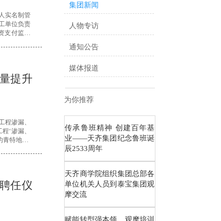
集团新闻
人实名制管
工单位负责
人物专访
资支付监管
通知公告
媒体报道
量提升
为你推荐
工程渗漏、
传承鲁班精神 创建百年基
工程‘渗漏、
业——天齐集团纪念鲁班诞
青特地铁·
辰2533周年
天齐商学院组织集团总部各
”聘任仪
单位机关人员到泰宝集团观
摩交流
赋能转型强本领 观摩培训