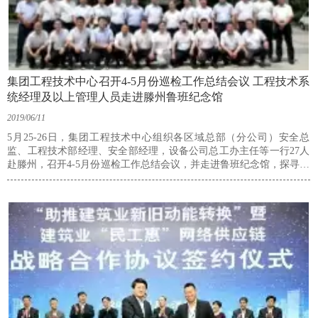
集团工程技术中心召开4-5月份巡检工作总结会议 工程技术系
统经理及以上管理人员走进滕州鲁班纪念馆
2019/06/11
5月25-26日，集团工程技术中心组织各区域总部（分公司）安全总
监、工程技术部经理、安全部经理，设备公司总工办主任等一行27人
赴滕州，召开4-5月份巡检工作总结会议，并走进鲁班纪念馆，探寻建
筑业始祖鲁班的发明创造和传奇故事，近距离感受精益求精、创新、
专注、敬业的鲁班精神，接轨集团品质文化战略，提醒并强化天齐建
筑人在新的发展时期“用品质打造建筑行业第一品牌”的责任担当。