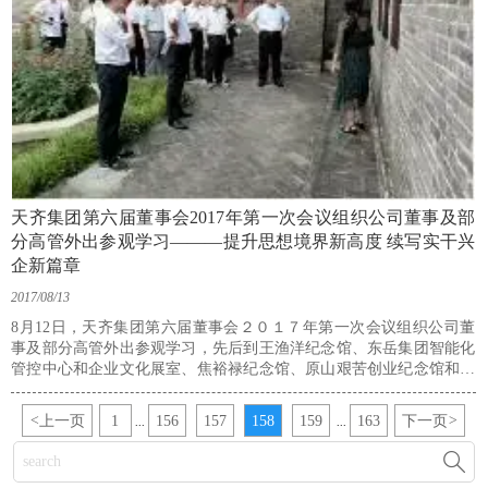
天齐集团第六届董事会2017年第一次会议组织公司董事及部
分高管外出参观学习———提升思想境界新高度 续写实干兴
企新篇章
2017/08/13
8月12日，天齐集团第六届董事会２０１７年第一次会议组织公司董
事及部分高管外出参观学习，先后到王渔洋纪念馆、东岳集团智能化
管控中心和企业文化展室、焦裕禄纪念馆、原山艰苦创业纪念馆和党
性体检馆，进行了实地观摩、体验，切身感受和体会“清慎勤”等王氏
家族优秀传统家风，艰苦奋斗、科学求实、迎难而上、无私奉献的焦
<
上一页
1
156
157
158
159
163
下一页
>
...
...
裕禄精神，以及原山林场艰苦创业精神、东岳科技创新发展经验，进
一步强化了党性教育。通过集体学习教育活动，与会人员超越发展、

率先发展信念更加坚定，决心团结带领全体员工，弘扬天齐价值观，