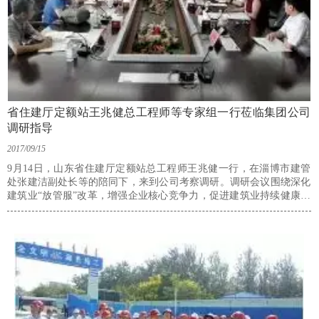
省住建厅定额站王兆健总工程师等专家组一行莅临集团公司
调研指导
2017/09/15
9月14日，山东省住建厅定额站总工程师王兆健一行，在淄博市建管
处张建洁副处长等的陪同下，来到公司考察调研。调研会议围绕深化
建筑业“放管服”改革，增强企业核心竞争力，促进建筑业持续健康发
展，打造“中国建筑”品牌的中心任务，如何加快推进工程总承包的发
展，深入施工企业，了解企业当前总承包模式及“营改增”后企业的现
状，结合目前国家EPC项目发展的趋势，在工程造价方面遇到的问题
和困惑等实际情况进行了沟通和交流。集团董事、总经理牛水、财税
中心及各区域总部相关负责人参加了调研会议。