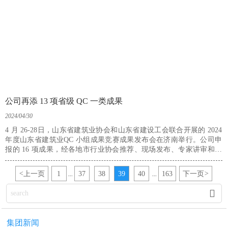
公司再添 13 项省级 QC 一类成果
2024/04/30
4 月 26-28日，山东省建筑业协会和山东省建设工会联合开展的 2024
年度山东省建筑业QC 小组成果竞赛成果发布会在济南举行。公司申
报的 16 项成果，经各地市行业协会推荐、现场发布、专家讲审和综
合评议，其中 13 项（含齐力晟达 2 项）成果获得一等奖，获一等奖
比例占申报成果的 81.25%，为历届 QC 活动获奖数量和质量之最。
<
上一页
1
37
38
39
40
163
下一页
>
...
...

集团新闻