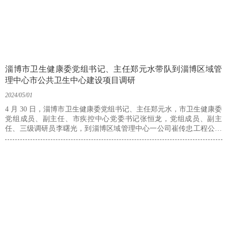
淄博市卫生健康委党组书记、主任郑元水带队到淄博区域管
理中心市公共卫生中心建设项目调研
2024/05/01
4 月 30 日，淄博市卫生健康委党组书记、主任郑元水，市卫生健康委
党组成员、副主任、市疾控中心党委书记张恒龙，党组成员、副主
任、三级调研员李曙光，到淄博区域管理中心一公司崔传忠工程公司
施工的淄博市公共卫生中心建设项目调研，实地考察施工现场安全生
产等情况。