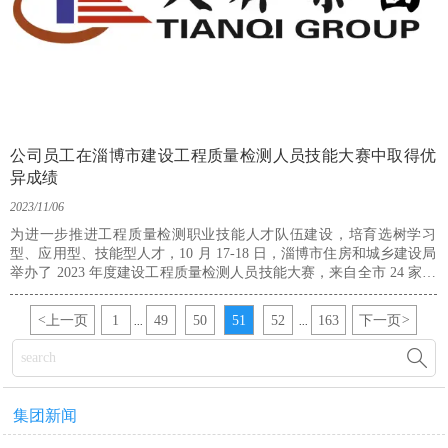
公司员工在淄博市建设工程质量检测人员技能大赛中取得优
异成绩
2023/11/06
为进一步推进工程质量检测职业技能人才队伍建设，培育选树学习
型、应用型、技能型人才，10 月 17-18 日，淄博市住房和城乡建设局
举办了 2023 年度建设工程质量检测人员技能大赛，来自全市 24 家建
设工程质量检测机构 74 名参赛选手同台竞技、激烈角逐，经过理论
知识考核与实操技能考核，山东建研齐臻检测科技有限公司选派的刘
<
上一页
1
49
50
51
52
163
下一页
>
...
...
璐、李光琦、孙国苏 3 名员工，获得了两项个人二等奖、一项个人三
等奖。

集团新闻