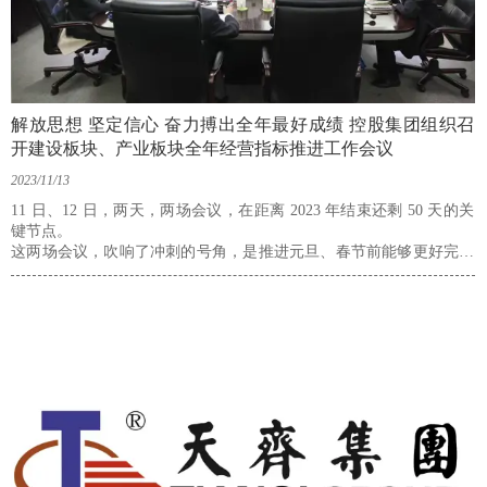
解放思想 坚定信心 奋力搏出全年最好成绩 控股集团组织召
开建设板块、产业板块全年经营指标推进工作会议
2023/11/13
11 日、12 日，两天，两场会议，在距离 2023 年结束还剩 50 天的关
键节点。
这两场会议，吹响了冲刺的号角，是推进元旦、春节前能够更好完成
全年经营指标的动员会议。