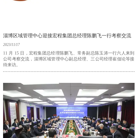
淄博区域管理中心迎接宏程集团总经理陈鹏飞一行考察交流
2023/11/17
11 月 15 日，宏程集团总经理陈鹏飞、常务副总陈玉涛一行六人来到
公司考察交流，淄博区域管理中心副总经理、三公司经理崔佃论等接
待来访。