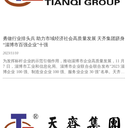
勇做行业排头兵 助力市域经济社会高质量发展 天齐集团跻身
“淄博市百强企业”十强
2023/11/10
为发挥标杆企业的示范引领作用，推动淄博市企业高质量发展，11 月
7 日，淄博市工业和信息化局、淄博市企业联合会联合发布“2023 淄
博企业 100 强、制造业企业 100 强、服务业企业 30 强”名单。天齐集
团荣获“2023 淄博企业 100 强”称号，位列榜单第 10 位，这是公司参
评以来首次进入淄博市百强企业前十名行列。