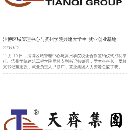
淄博区域管理中心与滨州学院共建大学生“就业创业基地”
2023/11/12
11 月 10 日，淄博区域管理中心与滨州学院校企合作签约仪式成功举
行。滨州学院建筑工程学院党总支副书记韩贻强，学生科科长、团总
支书记董志强，就业负责人尹彦广，置业集团人力资源总监丁晓、人
力资源部经理吕莹莹，淄博区域管理中心总经理巩举贤、人力资源部
经理张霄等参加活动。