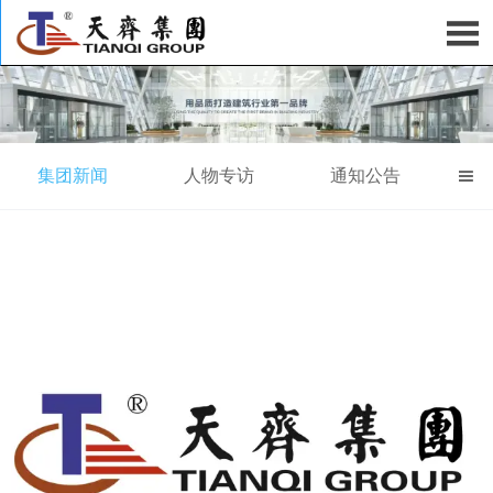

集团新闻
人物专访
通知公告
