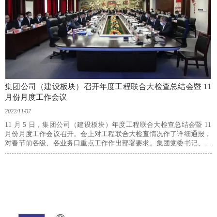
集团公司（建设板块）召开年度工程联合大检查总结会暨 11
月份月度工作会议
2022/11/07
11 月 5 日，集团公司（建设板块）年度工程联合大检查总结会暨 11
月份月度工作会议召开。会上对工程联合大检查情况作了详细通报，
对春节前各级、各业务口重点工作作出部署要求。集团党委书记、董
事长田茂军出席会议，带领与会人员学习二十大报告精神，深刻剖析
宏观形势的趋势变化，要求全员牢牢把握企业的发展方向，按照“奖罚
分明、优胜劣汰、底线思维、赋能到位”的原则持续强化机关团队和项
目经理团队能力素质建设，坚定信心，不畏困难，持续努力，久久为
功，全力向年度任务目标冲刺，保障公司高质量发展。