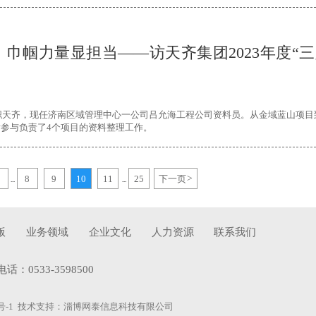
巾帼力量显担当——访天齐集团2023年度“
入职天齐，现任济南区域管理中心一公司吕允海工程公司资料员。从金域蓝山项目
参与负责了4个项目的资料整理工作。
1
8
9
10
11
25
下一页
>
...
...
版
业务领域
企业文化
人力资源
联系我们
533-3598500
号-1
技术支持：
淄博网泰信息科技有限公司