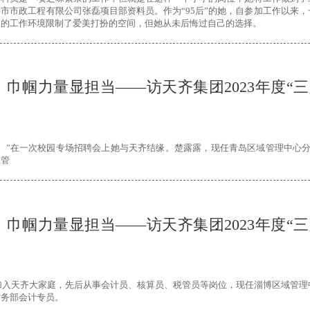
市市政工程有限公司张磊项目部资料员。作为“95后”的她，自参加工作以来，
殊的工作环境限制了爱美打扮的空间，但她从未后悔过自己的选择。
巾帼力量显担当——访天齐集团2023年度“
。”在一次校园专场招聘会上她与天齐结缘。楚露露，现任青岛区域管理中心分公
主管
巾帼力量显担当——访天齐集团2023年度“
年加入天齐大家庭，先后从事会计员、核算员、税管员等岗位，现任淄博区域管理
财务部会计专员。