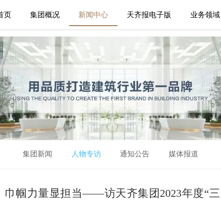
首页
集团概况
新闻中心
天齐报电子版
业务领域
集团新闻
人物专访
通知公告
媒体报道
巾帼力量显担当——访天齐集团2023年度“