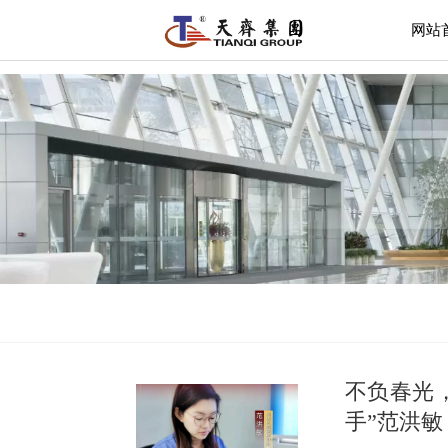
网站
不负春光，
手”范洪敏