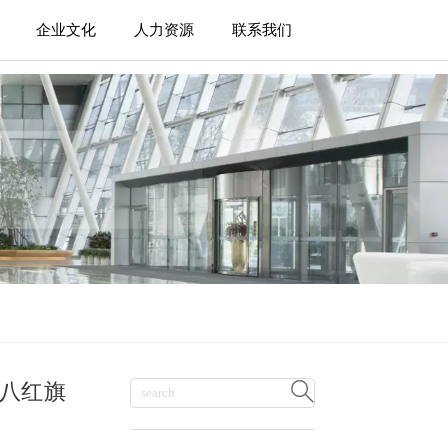
企业文化
人力资源
联系我们
三八红旗
