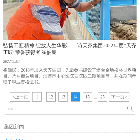
弘扬工匠精神 绽放人生华彩——访天齐集团2022年度“天齐
工匠”荣誉获得者 崔佃民
2022/05/01
崔佃民，2018年加入天齐集团，先后参与建设了烟台金地格林世界项
目、周村赫达项目、淄博市中心医院西院区二期项目等，并在期间考
取了职业资格证书。
<
上一页
1
12
13
14
15
25
下一页
>
...
...

集团新闻