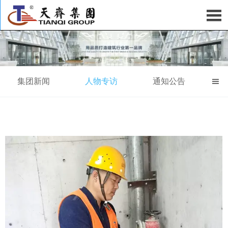

集团新闻
人物专访
通知公告
