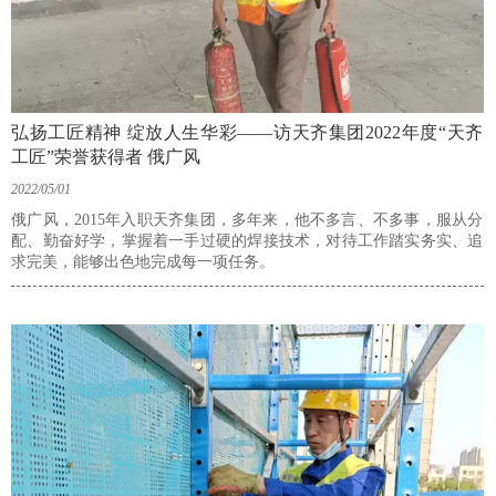
弘扬工匠精神 绽放人生华彩——访天齐集团2022年度“天齐
工匠”荣誉获得者 俄广风
2022/05/01
俄广风，2015年入职天齐集团，多年来，他不多言、不多事，服从分
配、勤奋好学，掌握着一手过硬的焊接技术，对待工作踏实务实、追
求完美，能够出色地完成每一项任务。