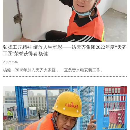
弘扬工匠精神 绽放人生华彩——访天齐集团2022年度“天齐
工匠”荣誉获得者 杨健
2022/05/01
杨健，2018年加入天齐大家庭，一直负责水电安装工作。