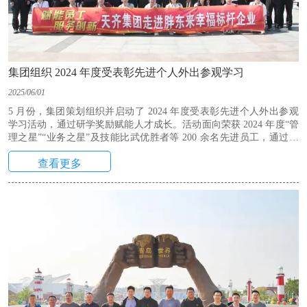
集团组织 2024 年度受表彰先进个人外出参观学习
2025/06/01
5 月份，集团策划组织并启动了 2024 年度受表彰先进个人外出参观
学习活动，通过研学奖励赋能人才成长。活动面向荣获 2024 年度“管
理之星”“业务之星”及技能比武优胜者等 200 余名先进员工，通过分
五批赴河南三市（开封、许昌、洛阳）及青岛研学，传递企业温度、
查看更多
赋能人才成长。截至 5 月底，前三批次活动已顺利开展。