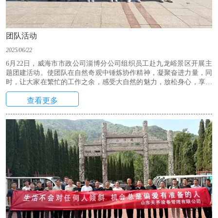
团队活动
2025/06/22
6月22日，威海市市政公司淄博分公司组织员工赴九龙峪景区开展主
题团建活动。使团队在自然奇观中锤炼协作精神，凝聚奋进力量，同
时，让大家在繁忙的工作之余，感受大自然的魅力，放松身心，享受
美好时光。
查看更多