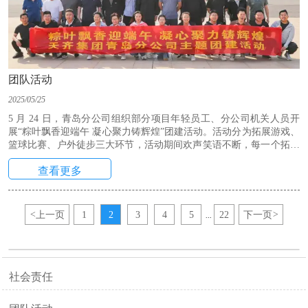
团队活动
2025/05/25
5 月 24 日，青岛分公司组织部分项目年轻员工、分公司机关人员开
展“粽叶飘香迎端午 凝心聚力铸辉煌”团建活动。活动分为拓展游戏、
篮球比赛、户外徒步三大环节，活动期间欢声笑语不断，每一个拓展
项目既有竞技比拼、体力角逐的激烈性，又有互助合作、友好交流的
查看更多
趣味性。队友们积极参与、集思广益，以饱满的精神状态活跃在各个
环节，充分发挥了精诚团结、密切协作的团队精神。大家纷纷表示，
在今后的工作中将继续发挥直面挑战、勇于拼搏、团结互助的精神，
为公司的发展贡献自己的智慧和力量。
<
上一页
1
2
3
4
5
22
下一页
>
...
社会责任