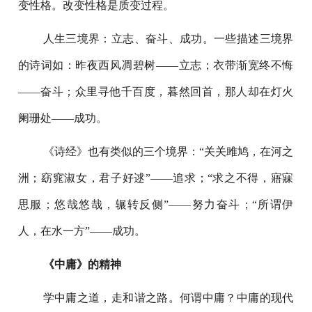
变性格。改变性格是质变过程。
人生三境界：立志、奋斗、成功。一些描述三境界
的诗词如：昨夜西风凋碧树——立志；衣带渐宽终不悔
——奋斗；众里寻他千百度，暮然回首，那人却在灯火
阑珊处——成功。
《诗经》也有类似的三个境界：“关关雎鸠，在河之
洲；窈窕淑女，君子好逑”——追求；“求之不得，寤寐
思服；悠哉悠哉，辗转反侧”——努力奋斗；“所谓伊
人，在水一方”——成功。
《中庸》的精神
学中庸之道，走和谐之路。何谓中庸？中庸的现代