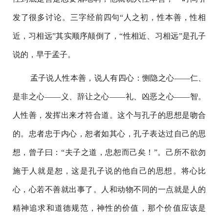
发了很多讨论。三字经前四句“人之初，性本善，性相
近，习相远”其实顺序颠倒了，“性相近、习相远”是孔子
说的，早于孟子。
孟子说人性本善，说人有四心：恻隐之心——仁、
是非之心——义、辞让之心——礼、凶恶之心——智。
人性善，发挥出来才符合道。这个与孔子的思想是吻合
的。忠者忠于内心，恕者如其心，孔子表达过自己的思
想，曾子曰：“夫子之道，忠恕而己矣！”。己所不欲勿
施于人就是恕，这是孔子说的他自己的思想。将心比
心，心若不善就出事了。人和动物不同的一点就是人的
精神追求和道德规范，神性的价值，那个价值应该是