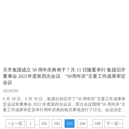
天齐集团成立 50 周年庆典将于 7 月 11 日隆重举行 集团召开
董事会 2022年度第四次会议、“50周年庆”主要工作成果审定
会议
2022/07/01
6 月 18 日、6 月 30 日，集团分别召开了“50 周年庆”主要工作成果审
定会议和董事会 2022 年度第四次会议，两次会议围绕“50 周年庆”主
要工作成果审定及举行周年庆典的相关事项进行了讨论。会议决定，
于 7 月 11 日举行天齐集团成立 50 周年庆典。
<
上一页
1
101
102
103
104
188
下一页
>
...
...