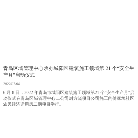
青岛区域管理中心承办城阳区建筑施工领域第 21 个“安全生
产月”启动仪式
2022/07/04
6 月 8 日，2022 年青岛市城阳区建筑施工领域第21 个“安全生产月”启
动仪式在青岛区域管理中心二公司刘方晓项目公司施工的傅家埠社区
农民经济适用房二期项目举行。