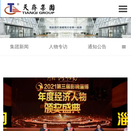

集团新闻
人物专访
通知公告
