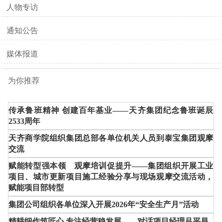
人物专访
通知公告
媒体报道
为你推荐
传承鲁班精神 创建百年基业——天齐集团纪念鲁班诞辰
2533周年
天齐商学院组织集团总部各单位机关人员到泰宝集团观摩
交流
赋能转型强本领 观摩培训促提升——集团组织开展工业
项目、城市更新项目施工经验分享与现场观摩交流活动，
赋能项目部转型
集团公司组织各单位深入开展2026年“安全生产月”活动
精耕细作筑匠心 专注经营稳发展——对话项目经理吕平昌