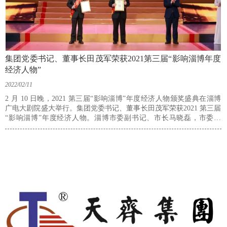
集团党委书记、董事长田茂军荣获2021第三届“影响淄博年度
经济人物”
2022/02/11
2 月 10 日晚，2021 第三届“影响淄博”年度经济人物颁奖盛典在淄博
广电大剧院盛大举行。集团党委书记、董事长田茂军荣获2021 第三届
“影响淄博”年度经济人物。淄博市委副书记、市长马晓磊，市委常
委、副市长宋振波等领导出席活动并为荣誉企业家颁奖。