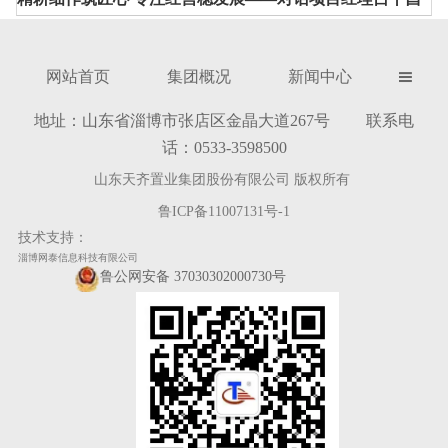
网站首页
集团概况
新闻中心

地址：山东省淄博市张店区金晶大道267号 联系电
话：0533-3598500
山东天齐置业集团股份有限公司 版权所有
鲁ICP备11007131号-1
技术支持：
淄博网泰信息科技有限公司
鲁公网安备 37030302000730号