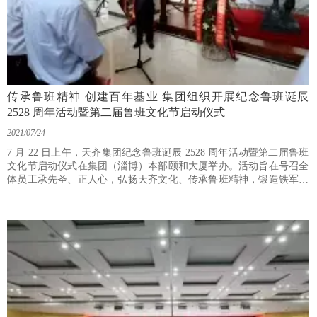
传承鲁班精神 创建百年基业 集团组织开展纪念鲁班诞辰
2528 周年活动暨第二届鲁班文化节启动仪式
2021/07/24
7 月 22 日上午，天齐集团纪念鲁班诞辰 2528 周年活动暨第二届鲁班
文化节启动仪式在集团（淄博）本部颐和大厦举办。活动旨在号召全
体员工承先圣、正人心，弘扬天齐文化、传承鲁班精神，锻造铁军团
队，推动企业高质量发展。