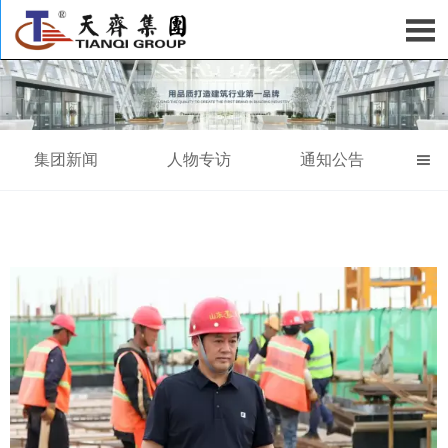

集团新闻
人物专访
通知公告
