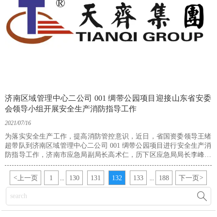
济南区域管理中心二公司 001 绸带公园项目迎接山东省安委
会领导小组开展安全生产消防指导工作
2021/07/16
为落实安全生产工作，提高消防管控意识，近日，省国资委领导王绪
超带队到济南区域管理中心二公司 001 绸带公园项目进行安全生产消
防指导工作，济南市应急局副局长高术仁，历下区应急局局长李峰，
济南区域管理中心轮值总经理孟凡兵、二公司经理牛茂明、区域安全
总监刘振亮等陪同。
<
上一页
1
130
131
132
133
188
下一页
>
...
...
