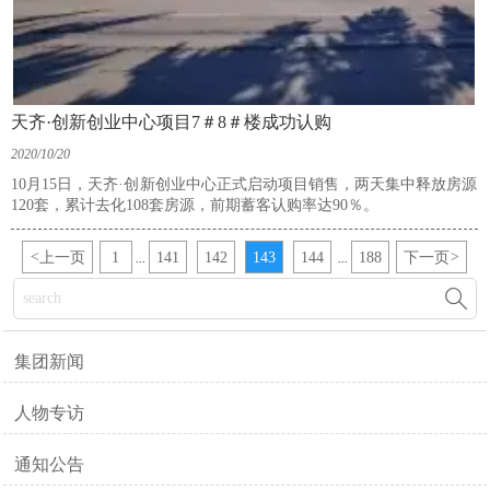
天齐·创新创业中心项目7＃8＃楼成功认购
2020/10/20
10月15日，天齐·创新创业中心正式启动项目销售，两天集中释放房源
120套，累计去化108套房源，前期蓄客认购率达90％。
<
上一页
1
141
142
143
144
188
下一页
>
...
...

集团新闻
人物专访
通知公告