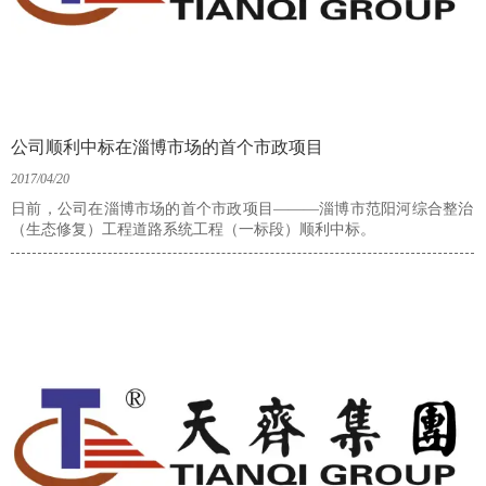
公司顺利中标在淄博市场的首个市政项目
2017/04/20
日前，公司在淄博市场的首个市政项目———淄博市范阳河综合整治
（生态修复）工程道路系统工程（一标段）顺利中标。