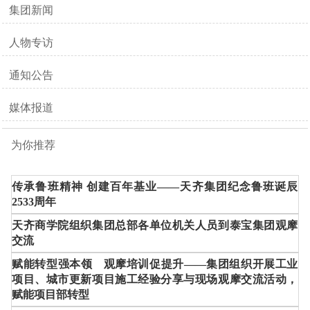
集团新闻
人物专访
通知公告
媒体报道
为你推荐
传承鲁班精神 创建百年基业——天齐集团纪念鲁班诞辰
2533周年
天齐商学院组织集团总部各单位机关人员到泰宝集团观摩
交流
赋能转型强本领 观摩培训促提升——集团组织开展工业
项目、城市更新项目施工经验分享与现场观摩交流活动，
赋能项目部转型