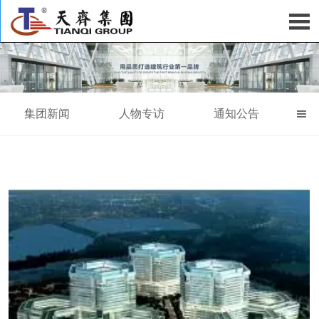

集团新闻
人物专访
通知公告
