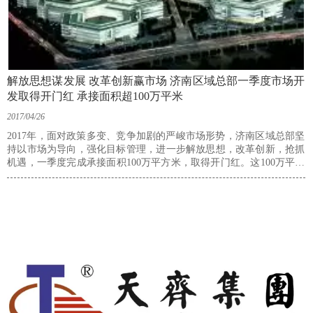
解放思想谋发展 改革创新赢市场 济南区域总部一季度市场开
发取得开门红 承接面积超100万平米
2017/04/26
2017年，面对政策多变、竞争加剧的严峻市场形势，济南区域总部坚
持以市场为导向，强化目标管理，进一步解放思想，改革创新，抢抓
机遇，一季度完成承接面积100万平方米，取得开门红。这100万平方
米项目的承接，彰显着济南区域总部奋勇争先，引领济南建筑市场的
决心，也是努力贯彻集团第四个五年发展战略规划目标，为实现规模
扩张的战略部署迈出的坚实一步。