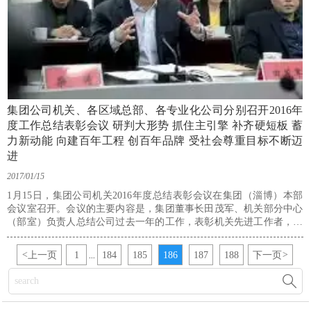
集团公司机关、各区域总部、各专业化公司分别召开2016年
度工作总结表彰会议 研判大形势 抓住主引擎 补齐硬短板 蓄
力新动能 向建百年工程 创百年品牌 受社会尊重目标不断迈
进
2017/01/15
1月15日，集团公司机关2016年度总结表彰会议在集团（淄博）本部
会议室召开。会议的主要内容是，集团董事长田茂军、机关部分中心
（部室）负责人总结公司过去一年的工作，表彰机关先进工作者，分
析存在的问题和不足，部署新年度的重点工作思路。会议由董事长田
茂军主持。
<
上一页
1
184
185
186
187
188
下一页
>
...
