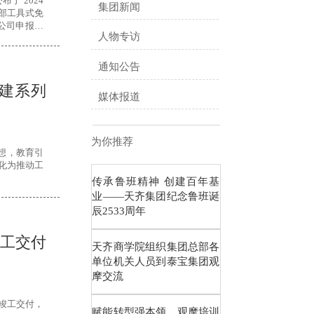
 2024
集团新闻
部工具式免
公司申报的
人物专访
政类工程建
通知公告
党建系列
媒体报道
为你推荐
思想，教育引
化为推动工
传承鲁班精神 创建百年基
业——天齐集团纪念鲁班诞
辰2533周年
工交付
天齐商学院组织集团总部各
单位机关人员到泰宝集团观
摩交流
竣工交付，
赋能转型强本领 观摩培训