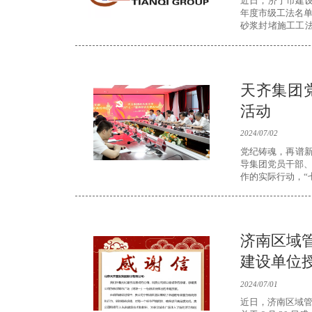
近日，济宁市建设
年度市级工法名
砂浆封堵施工工法
《路平石工具化快
设工法。
天齐集团党
活动
2024/07/02
党纪铸魂，再谱新
导集团党员干部
作的实际行动，“
济南区域
建设单位
2024/07/01
近日，济南区域