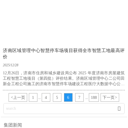
济南区域管理中心智慧停车场项目获得全市智慧工地最高评
价
2025/12/28
12月26日，济南市住房和城乡建设局公布 2025 年度济南市房屋建筑
工程智慧工地项目（第四批）评价结果。济南区域管理中心二公司田
新会工程公司施工的济南市智慧停车场建设工程医疗大数据中心公交
枢纽项目，凭借扎实的数字化管理实践和先进的智能技术应用，获“济
南市房屋建筑工程智慧工地三星级”认证，标志着项目在安全、质量、
<
上一页
1
4
5
6
7
188
下一页
>
...
...
进度、绿色施工等方面的智能化管理水平迈上新台阶。

集团新闻