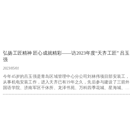
弘扬工匠精神 匠心成就精彩——访2023年度“天齐工匠” 吕玉
强
2023/05/01
今年45岁的吕玉强是青岛区域管理中心分公司刘林伟项目部安装工，
从事机电安装工作，进入天齐已有19年之久，先后参与建设了三箭外
国语学院、济南军区干休所、龙泽书苑、万科四季花城、星海城、碧
桂园湖悦天境等多个项目。