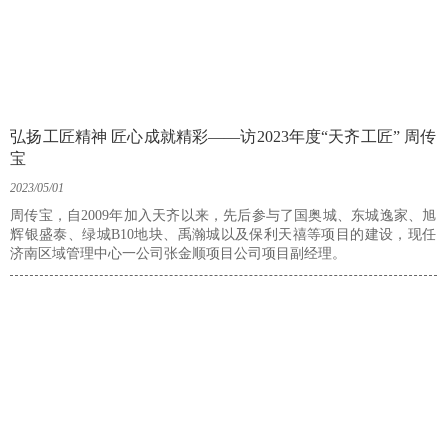
弘扬工匠精神 匠心成就精彩——访2023年度“天齐工匠” 周传
宝
2023/05/01
周传宝，自2009年加入天齐以来，先后参与了国奥城、东城逸家、旭
辉银盛泰、绿城B10地块、禹瀚城以及保利天禧等项目的建设，现任
济南区域管理中心一公司张金顺项目公司项目副经理。