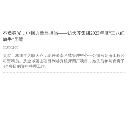
不负春光，巾帼力量显担当——访天齐集团2023年度“三八红
旗手”吴喧
2023/03/20
吴喧，2018年入职天齐，现任济南区域管理中心一公司吕允海工程公
司资料员。从金域蓝山项目到越秀机床四厂项目，她先后参与负责了
4个项目的资料整理工作。