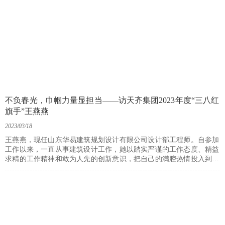
不负春光，巾帼力量显担当——访天齐集团2023年度“三八红
旗手”王燕燕
2023/03/18
王燕燕，现任山东华易建筑规划设计有限公司设计部工程师。自参加
工作以来，一直从事建筑设计工作，她以踏实严谨的工作态度、精益
求精的工作精神和敢为人先的创新意识，把自己的满腔热情投入到工
作中，至今已奋斗了十个春秋。