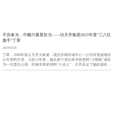
不负春光，巾帼力量显担当——访天齐集团2023年度“三八红
旗手”丁翠
2023/03/20
丁翠，2008年加入天齐大家庭，现任济南区域中心一公司何晋波项目
公司资料主管。入职15年来，她从那个初出茅庐的资料“小萌新”成长
为一位责任心强、经验丰富的资料“小达人”，天齐见证了她的成长与
发展，也见证了她付出的心血与汗水；她用自己的坚韧与执着，用自
己的真诚与奉献，不断书写着自己的事业新篇章。