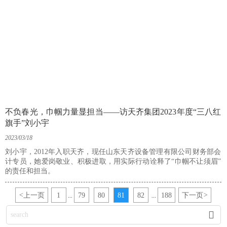
不负春光，巾帼力量显担当——访天齐集团2023年度“三八红
旗手”刘小宇
2023/03/18
刘小宇，2012年入职天齐，现任山东天齐设备管理有限公司财务部会
计专员，她爱岗敬业、积极进取，用实际行动诠释了“巾帼不让须眉”
的责任和担当。
<
上一页
1
79
80
81
82
188
下一页
>
...
...
