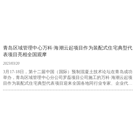
青岛区域管理中心万科·海潮云起项目作为装配式住宅典型代
表项目亮相全国观摩
2023/03/20
3月17-18日，第十二届中国（国际）预制混凝土技术论坛在青岛成功
举办，青岛区域管理中心分公司罗磊项目公司施工的万科·海潮云起项
目作为装配式住宅典型代表项目迎来全国各地同行业专家、企业代表
等350余人现场观摩。3月21日，万科·海潮云起项目又成功举办了城阳
区装配式住宅工程现场观摩会，城阳区住房和城市建设管理局领导及
业内各项目负责人等400余人现场观摩交流。