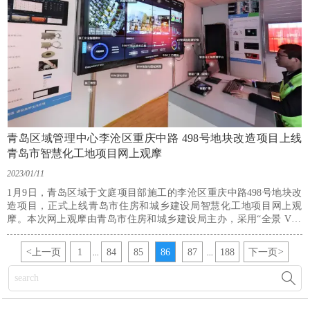
青岛区域管理中心李沧区重庆中路 498号地块改造项目上线
青岛市智慧化工地项目网上观摩
2023/01/11
1月9日，青岛区域于文庭项目部施工的李沧区重庆中路498号地块改
造项目，正式上线青岛市住房和城乡建设局智慧化工地项目网上观
摩。本次网上观摩由青岛市住房和城乡建设局主办，采用“全景 VR”
的形式，主要展示施工安全管理、施工质量管理、绿色文明施工、人
员管理、施工综合类、BIM 应用等方面内容，全方位展示施工过程中
<
上一页
1
84
85
86
87
188
下一页
>
...
...
的智慧应用。
