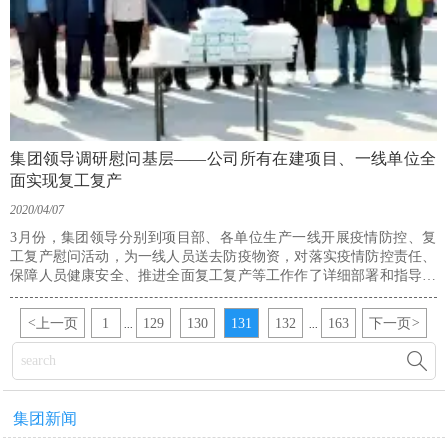
集团领导调研慰问基层——公司所有在建项目、一线单位全
面实现复工复产
2020/04/07
3月份，集团领导分别到项目部、各单位生产一线开展疫情防控、复
工复产慰问活动，为一线人员送去防疫物资，对落实疫情防控责任、
保障人员健康安全、推进全面复工复产等工作作了详细部署和指导。
截至发稿前，公司所有在建项目和一线单位均已顺利复工复产，
20000余名一线劳务作业人员安全回到施工现场恢复生产工作。
<
上一页
1
129
130
131
132
163
下一页
>
...
...

集团新闻