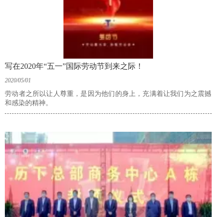
写在2020年“五一”国际劳动节到来之际！
2020/05/01
劳动者之所以让人尊重，是因为他们的身上，充满着让我们为之震撼
和感染的精神。