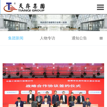

集团新闻
人物专访
通知公告
