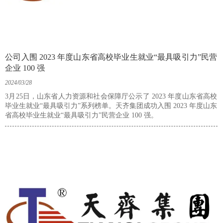
公司入围 2023 年度山东省高校毕业生就业“最具吸引力”民营
企业 100 强
2024/03/28
3月25日，山东省人力资源和社会保障厅公示了 2023 年度山东省高校
毕业生就业“最具吸引力”系列榜单。天齐集团成功入围 2023 年度山东
省高校毕业生就业“最具吸引力”民营企业 100 强。