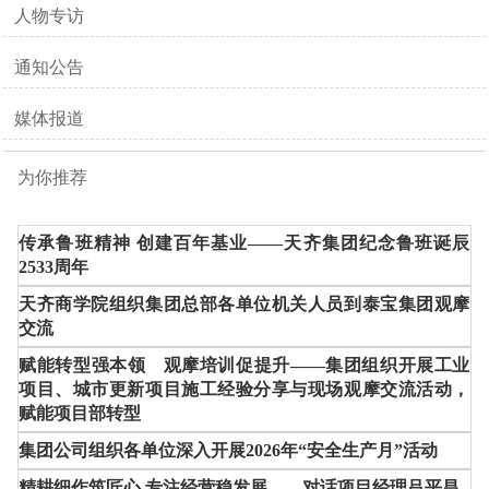
人物专访
通知公告
媒体报道
为你推荐
传承鲁班精神 创建百年基业——天齐集团纪念鲁班诞辰
2533周年
天齐商学院组织集团总部各单位机关人员到泰宝集团观摩
交流
赋能转型强本领 观摩培训促提升——集团组织开展工业
项目、城市更新项目施工经验分享与现场观摩交流活动，
赋能项目部转型
集团公司组织各单位深入开展2026年“安全生产月”活动
精耕细作筑匠心 专注经营稳发展——对话项目经理吕平昌