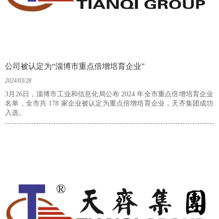
公司被认定为“淄博市重点倍增培育企业”
2024/03/28
3月26日，淄博市工业和信息化局公布 2024 年全市重点倍增培育企业
名单，全市共 178 家企业被认定为重点倍增培育企业，天齐集团成功
入选。