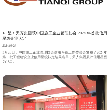
18 星！天齐集团获中国施工企业管理协会 2024 年首批信用
星级企业认定
2024/03/28
3月26日，中国施工企业管理协会信用评价工作委员会发布了2024年
第一批工程建设企业信用星级认定结果名单，天齐集团累计信用星级
为18星。