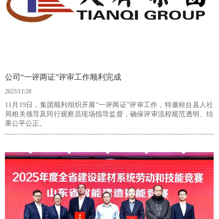
公司“一评两证”评审工作顺利完成
2025/11/28
11月19日，集团顺利组织开展“一评两证”评审工作，特邀桓台县人社
局相关领导及同行观察员现场指导监督，确保评审流程规范透明、结
果公平公正。