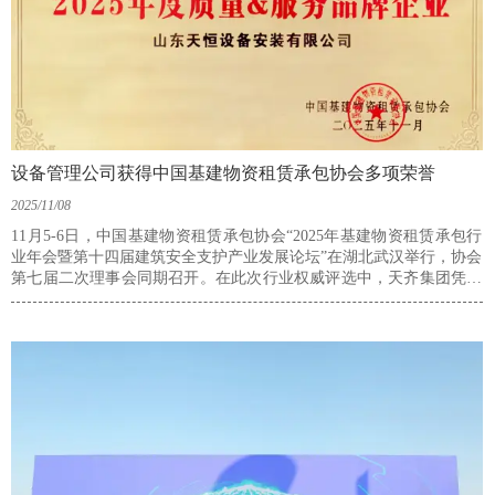
设备管理公司获得中国基建物资租赁承包协会多项荣誉
2025/11/08
11月5-6日，中国基建物资租赁承包协会“2025年基建物资租赁承包行
业年会暨第十四届建筑安全支护产业发展论坛”在湖北武汉举行，协会
第七届二次理事会同期召开。在此次行业权威评选中，天齐集团凭借
卓越的综合实力与项目表现脱颖而出，荣获“质量 & 服务品牌企业”等
多个奖项。