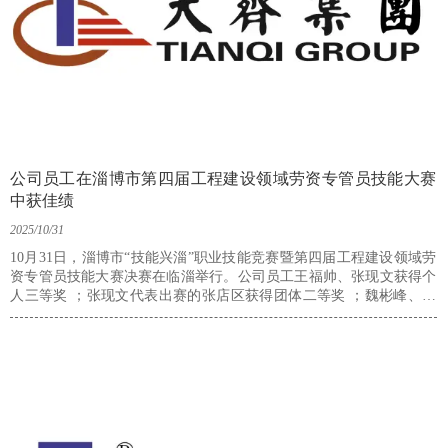
公司员工在淄博市第四届工程建设领域劳资专管员技能大赛
中获佳绩
2025/10/31
10月31日，淄博市“技能兴淄”职业技能竞赛暨第四届工程建设领域劳
资专管员技能大赛决赛在临淄举行。公司员工王福帅、张现文获得个
人三等奖 ；张现文代表出赛的张店区获得团体二等奖 ；魏彬峰、金
冰洁代表出赛的高新区，以及李业龙、刘康代表出赛的桓台县分别获
得团体三等奖 ；天齐集团获得“优秀组织奖”称号，并争得年度信用评
价加分奖励。