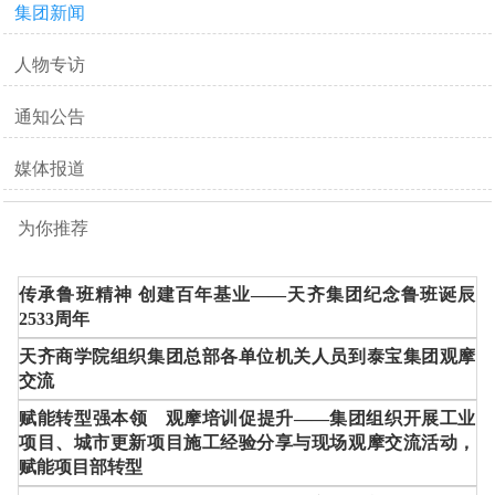
集团新闻
人物专访
通知公告
媒体报道
为你推荐
传承鲁班精神 创建百年基业——天齐集团纪念鲁班诞辰
2533周年
天齐商学院组织集团总部各单位机关人员到泰宝集团观摩
交流
赋能转型强本领 观摩培训促提升——集团组织开展工业
项目、城市更新项目施工经验分享与现场观摩交流活动，
赋能项目部转型