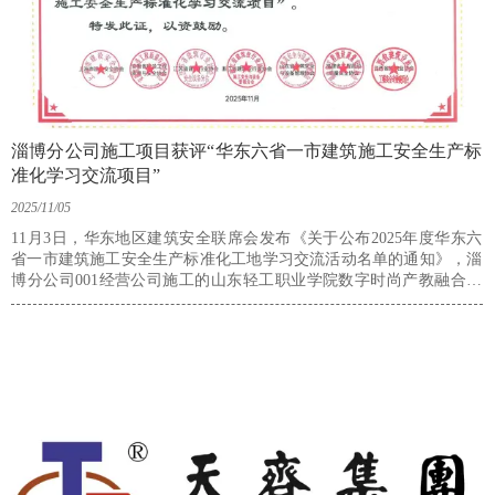
淄博分公司施工项目获评“华东六省一市建筑施工安全生产标
准化学习交流项目”
2025/11/05
11月3日，华东地区建筑安全联席会发布《关于公布2025年度华东六
省一市建筑施工安全生产标准化工地学习交流活动名单的通知》，淄
博分公司001经营公司施工的山东轻工职业学院数字时尚产教融合基
地一期项目数字未来实训中心被评为“华东六省一市建筑施工安全生产
标准化学习交流项目”。