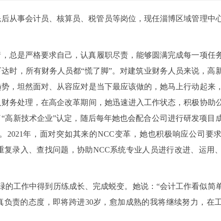
，先后从事会计员、核算员、税管员等岗位，现任淄博区域管理中
情，总是严格要求自己，认真履职尽责，能够圆满完成每一项任
达时，所有财务人员都“慌了脚”。对建筑业财务人员来说，高
趋势，坦然面对、从容应对是当下最应该做的，她马上行动起来
及财务处理，在高企改革期间，她迅速进入工作状态，积极协助
过了“高新技术企业”认定，随后每年她也会配合公司进行研发项目
2021年，面对突如其来的NCC变革，她也积极响应公司要
重复录入、查找问题，协助NCC系统专业人员进行改进、运用
碌的工作中得到历练成长、完成蜕变。她说：“会计工作看似简
真负责的态度，即将跨进30岁，愈加成熟的我将继续努力，在