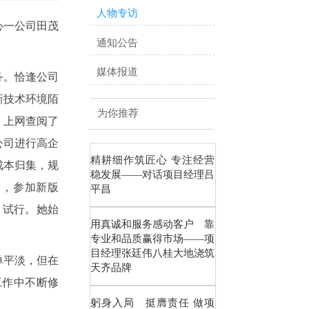
人物专访
心一公司田茂
通知公告
媒体报道
务。恰逢公司
新技术环境陌
为你推荐
，上网查阅了
公司进行高企
精耕细作筑匠心 专注经营
成本归集，规
稳发展——对话项目经理吕
求，参加新版
平昌
、试行。她始
用真诚和服务感动客户 靠
专业和品质赢得市场——项
目经理张廷伟八桂大地浇筑
单平淡，但在
天齐品牌
工作中不断修
躬身入局 挺膺责任 做项