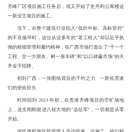
齐峰厂区项目施工任务后，现又开始了史丹利公寓楼这
一新业主项目的施工。
当下，在整个建筑行业陷入“低价中标、高标管控”
的不良循环时，这位从业多年的“老工程人”却以近乎执
拗的精细管理和履约精神，在广西市场打造出了“干一个
工程、交一方朋友、树一座丰碑”和“以口碑赢市场”的天
齐金字招牌。
初到广西：一张图纸背后的千钧之力 一群拓荒者
们的使命担当
时间回到 2023 年初，在贵港齐峰项目的空旷场地
上，这支刚刚挺进八桂大地的“远征军”，一切都是从零
开始。
张廷伟和项目部管理人员边摸索、边施工，他们积