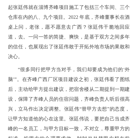
起张廷伟就在淄博齐峰项目施工了包括三个车间、三个
仓库在内的八、九个项目。2022 年底，齐峰董事长在酒
桌上问，老张，愿不愿意去广西？张廷伟干脆地回应
道，去。一问一答的简捷、爽快，是基于双方之间多年
的信任，也展现出了张廷伟敢于开拓外地市场的果敢和
决心。
“很多同行把甲方当对手，我们却要成为他们的‘外
脑’”。在齐峰广西厂区项目建设之初，张廷伟看了图纸
后，主动给甲方提出建议，把宿舍楼从二期提到一期建
设，保障了齐峰人员的住宿问题，齐峰负责人听后很高
兴，立马作出决定调整。张廷伟“替甲方去想”的态度，
让甲方知道他的心在这里。张廷伟说，要把自己当成齐
峰的一名员工，与甲方目标一致，不对立，尊重甲方的