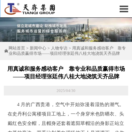

网站首页
>
新闻中心
>
人物专访
>
用真诚和服务感动客户 靠专

业和品质赢得市场——项目经理张廷伟八桂大地浇筑天齐品牌
用真诚和服务感动客户 靠专业和品质赢得市场
——项目经理张廷伟八桂大地浇筑天齐品牌
2025/04/30
4 月的广西贵港，空气中开始弥漫着湿热的潮气。
在史丹利公寓楼项目工地上，一个身穿米色防晒衣、头
戴红色安全帽，且帽身还套着遮阳草帽沿的身影正站立