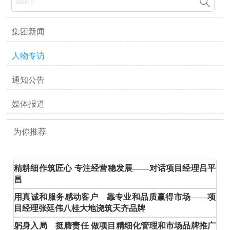

集团新闻
人物专访
通知公告
媒体报道
为你推荐
精耕细作筑匠心 专注经营稳发展——对话项目经理吕平
昌
用真诚和服务感动客户 靠专业和品质赢得市场——项
目经理张廷伟八桂大地浇筑天齐品牌
躬身入局 挺膺责任 做项目精细化管理和市场品牌推广