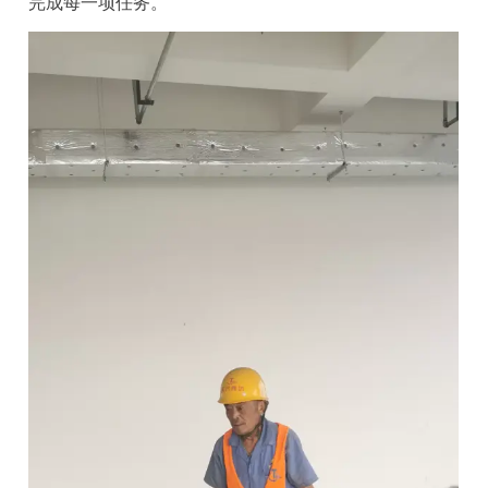
完成每一项任务。