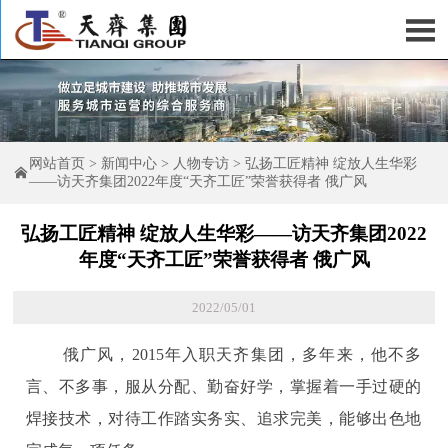

网站首页
>
新闻中心
>
人物专访
>
弘扬工匠精神 绽放人生华彩

——访天齐集团2022年度“天齐工匠”荣誉获得者 俄广风
弘扬工匠精神 绽放人生华彩——访天齐集团2022
年度“天齐工匠”荣誉获得者 俄广风
2022/05/01
俄广风，2015年入职天齐集团，多年来，他不多
言、不多事，服从分配、勤奋好学，掌握着一手过硬的
焊接技术，对待工作踏实务实、追求完美，能够出色地