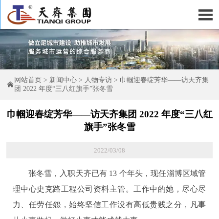

网站首页
>
新闻中心
>
人物专访
>
巾帼迎春绽芳华——访天齐集

团 2022 年度“三八红旗手”张冬雪
巾帼迎春绽芳华——访天齐集团 2022 年度“三八红
旗手”张冬雪
2022/03/08
张冬雪，入职天齐已有 13 个年头，现任淄博区域管
理中心史克路工程公司资料主管。工作中的她，尽心尽
力、任劳任怨，始终坚信工作没有高低贵贱之分，凡事