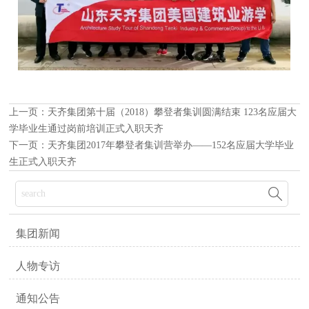
上一页：
天齐集团第十届（2018）攀登者集训圆满结束 123名应届大
学毕业生通过岗前培训正式入职天齐
下一页：
天齐集团2017年攀登者集训营举办——152名应届大学毕业
生正式入职天齐

集团新闻
人物专访
通知公告