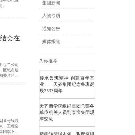
理中心总经
集团新闻
同。
人物专访
通知公告
结会在
媒体报道
为你推荐
中心二公司
，区城市建
相关片区大
传承鲁班精神 创建百年基
理吕茂红参
业——天齐集团纪念鲁班诞
辰2533周年
天齐商学院组织集团总部各
单位机关人员到泰宝集团观
摩交流
6 号线以
方米，工程造
股集团旗下爱
赋能转型强本领 观摩培训