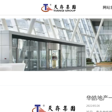
网站
华皓地产
2022/05/26