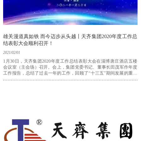
雄关漫道真如铁 而今迈步从头越丨天齐集团2020年度工作总
结表彰大会顺利召开！
2021/02/01
1月30日，天齐集团2020年度工作总结表彰大会在淄博唐庄酒店五楼
会议室（主会场）召开。会上，集团党委书记、董事长田茂军作年度
工作报告，总结了过去一年的工作，回顾了“十三五”期间发展的重要
举措和成果，阐明了“十四五”战略发展规划的意义，明确了2021年的
重点任务；会议对399个先进集体、战略合作单位，1819名优秀管理
标兵、优秀管理员及先进个人隆重表彰，并为全体员工颁发了“董事长
特别奖”；同时发布了《新时代 新战略 新天齐》五年战略规划，统一
思想、坚定信念、凝心聚力，为“十四五”开局之年高质量发展谋定新
篇