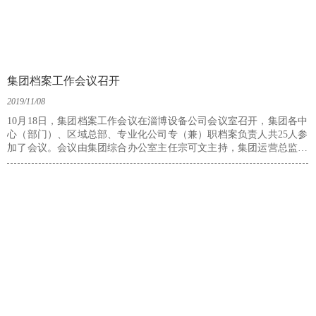
集团档案工作会议召开
2019/11/08
10月18日，集团档案工作会议在淄博设备公司会议室召开，集团各中
心（部门）、区域总部、专业化公司专（兼）职档案负责人共25人参
加了会议。会议由集团综合办公室主任宗可文主持，集团运营总监陈
炳利参加会议并对档案工作提出具体要求。