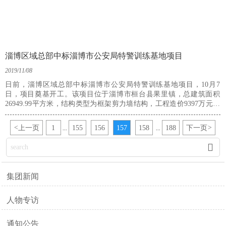
淄博区域总部中标淄博市公安局特警训练基地项目
2019/11/08
日前，淄博区域总部中标淄博市公安局特警训练基地项目，10月7
日，项目奠基开工。该项目位于淄博市桓台县果里镇，总建筑面积
26949.99平方米，结构类型为框架剪力墙结构，工程造价9397万元，
包括综合备勤楼、综合训练馆、地下车库，工程总工期420天。
<
上一页
1
155
156
157
158
188
下一页
>
...
...

集团新闻
人物专访
通知公告