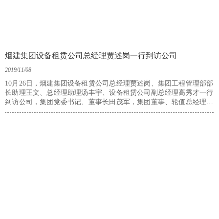
烟建集团设备租赁公司总经理贾述岗一行到访公司
2019/11/08
10月26日，烟建集团设备租赁公司总经理贾述岗、集团工程管理部部
长助理王文、总经理助理汤丰宇、设备租赁公司副总经理高秀才一行
到访公司，集团党委书记、董事长田茂军，集团董事、轮值总经理关
宏达，运营中心总监吕东在集团（淄博）总部会见来访人员，天恒公
司经理郭朋、财务经理田召鹏陪同。