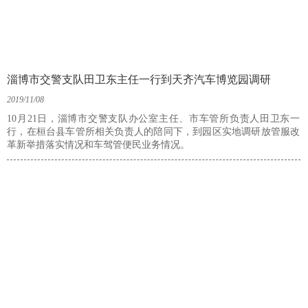
淄博市交警支队田卫东主任一行到天齐汽车博览园调研
2019/11/08
10月21日，淄博市交警支队办公室主任、市车管所负责人田卫东一
行，在桓台县车管所相关负责人的陪同下，到园区实地调研放管服改
革新举措落实情况和车驾管便民业务情况。