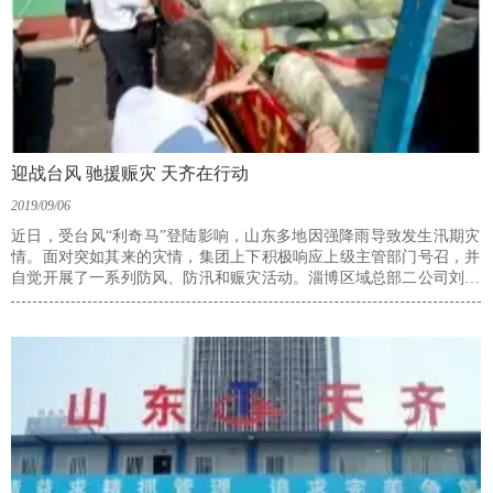
迎战台风 驰援赈灾 天齐在行动
2019/09/06
近日，受台风“利奇马”登陆影响，山东多地因强降雨导致发生汛期灾
情。面对突如其来的灾情，集团上下积极响应上级主管部门号召，并
自觉开展了一系列防风、防汛和赈灾活动。淄博区域总部二公司刘斯
强项目公司、济南区域总部三公司田新会项目公司等保障汛期项目施
工安全的同时，主动组织人员奔赴抗洪救灾一线；集团公司积极支援
防汛受灾区，集中采购一批赈灾物资、生活用品，送到受灾严重的村
镇，帮助受灾群众渡过难关。