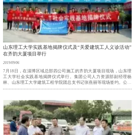
山东理工大学实践基地揭牌仪式及“关爱建筑工人义诊活动”
在齐韵大厦项目举行
2019/09/06
7月18日，在淄博区域总部四公司施工的齐韵大厦项目现场，山东理
工大学社会实践基地揭牌仪式举行。集团公司人力资源部副经理杨
林、山东理工大学建筑工程学院团总支书记张燕丽等现场签约。公司
与山东理工大学本着“引导大学生自觉走与实践相结合的成才之路，助
力应用型人才培养”的原则，协商建立定期互访交流机制，及时进行经
验总结，并商讨深化合作共建的相关事宜，确保实践基地发挥到应有
的作用。