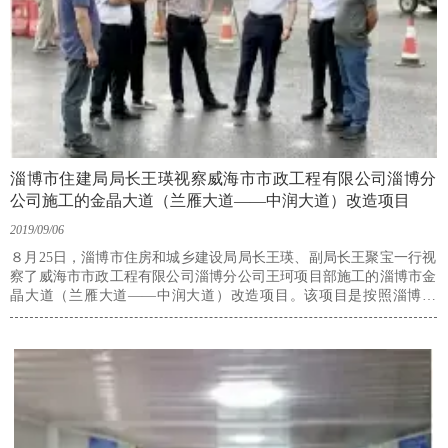
淄博市住建局局长王瑛视察威海市市政工程有限公司淄博分
公司施工的金晶大道（兰雁大道——中润大道）改造项目
2019/09/06
８月25日，淄博市住房和城乡建设局局长王瑛、副局长王聚宝一行视
察了威海市市政工程有限公司淄博分公司王珂项目部施工的淄博市金
晶大道（兰雁大道——中润大道）改造项目。该项目是按照淄博市
委、市政府总体部署，淄博市城建重点工程建设指挥部负责组织建设
的重点项目。威海市市政公司副总经理、淄博分公司经理王安增等相
关领导陪同。