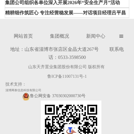
集团公司组织各单位深入开展2026年“安全生产月”活动
精耕细作筑匠心 专注经营稳发展——对话项目经理吕平昌
网站首页
集团概况
新闻中心

地址：山东省淄博市张店区金晶大道267号 联系电
话：0533-3598500
山东天齐置业集团股份有限公司 版权所有
鲁ICP备11007131号-1
技术支持：
淄博网泰信息科技有限公司
鲁公网安备 37030302000730号