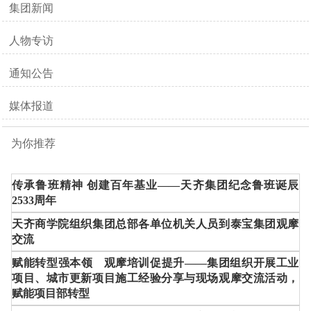
集团新闻
人物专访
通知公告
媒体报道
为你推荐
传承鲁班精神 创建百年基业——天齐集团纪念鲁班诞辰
2533周年
天齐商学院组织集团总部各单位机关人员到泰宝集团观摩
交流
赋能转型强本领 观摩培训促提升——集团组织开展工业
项目、城市更新项目施工经验分享与现场观摩交流活动，
赋能项目部转型