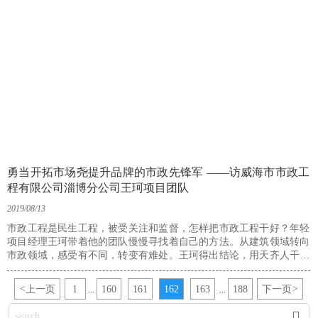
勇当开拓市场尧提升品牌的市政先锋军 ——访威海市市政工
程有限公司淄博分公司王珂项目团队
2019/08/13
市政工程是民生工程，被受关注和监督，怎样把市政工程干好？年轻
项目经理王珂带着他的团队慢慢寻找着自己的方法。从建筑领域转向
市政领域，感受有不同，转变有难处。王珂得出结论，用天齐人干建
筑的思维和标准，就能干好市政。
<
上一页
1
160
161
162
163
188
下一页
>
...
...
