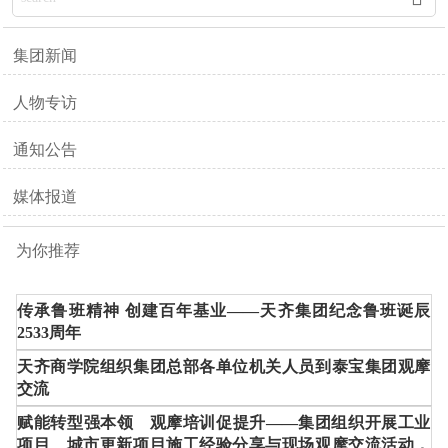
集团新闻
人物专访
通知公告
媒体报道
为你推荐
传承鲁班精神 创建百年基业——天齐集团纪念鲁班诞辰
2533周年
天齐商学院组织集团总部各单位机关人员到泰宝集团观摩
交流
赋能转型强本领 观摩培训促提升——集团组织开展工业
项目、城市更新项目施工经验分享与现场观摩交流活动，