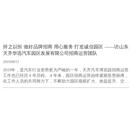
持之以恒 做好品牌招商 用心服务 打造诚信园区 ——访山东
天齐华迅汽车园区发展有限公司招商运营团队
2019/08/13
2019年，是汽车行业形势更为严峻的一年，天齐汽车博览园招商运营
工作也已经历４年历程。４年来，园区招商运营始终紧握形势脉搏，
在工作人员的共同努力下，不断助力园区规模扩大、效益提升、交易
增长，使园区逐渐形成商业熟地、行业赢地，品牌价值日趋显现。