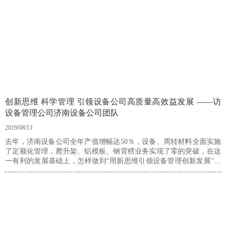
创新思维 科学管理 引领设备公司高质量高效益发展 ——访
设备管理公司济南设备公司团队
2019/08/13
去年，济南设备公司全年产值增幅达50％，设备、周转材料全面实施
了定额化管理，爬升架、铝模板、钢背楞业务实现了零的突破，在这
一有利的发展基础上，怎样做到“用新思维引领设备管理创新发展”，
成为济南设备公司今年发展的主题。经理郭锐和管理团队在每天的忙
碌与探索中，不断挖掘潜力、提质增效。