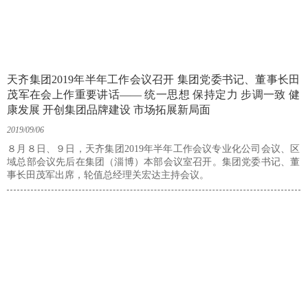
天齐集团2019年半年工作会议召开 集团党委书记、董事长田
茂军在会上作重要讲话—— 统一思想 保持定力 步调一致 健
康发展 开创集团品牌建设 市场拓展新局面
2019/09/06
８月８日、９日，天齐集团2019年半年工作会议专业化公司会议、区
域总部会议先后在集团（淄博）本部会议室召开。集团党委书记、董
事长田茂军出席，轮值总经理关宏达主持会议。