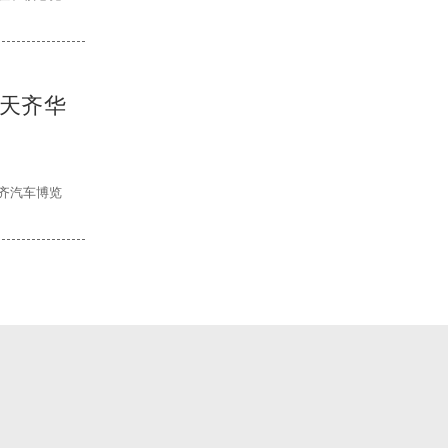
齐汽车博览