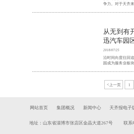
争力。对于天齐
从无到有开拓新
迅汽车园
2018/07/25
沿时间向度往回追
园成为服务业板
<
上一页
1
网站首页
集团概况
新闻中心
天齐报电子
地址：山东省淄博市张店区金晶大道267号 联系电话：0