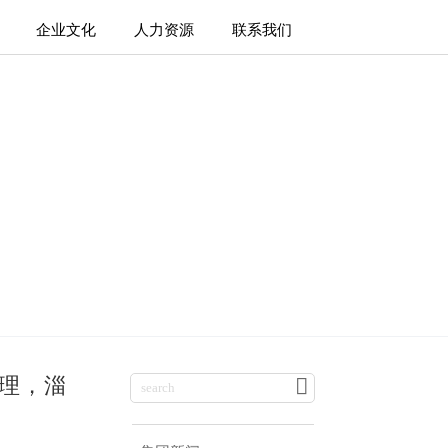
企业文化
人力资源
联系我们
