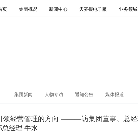
首页
集团概况
新闻中心
天齐报电子版
业务领域
集团新闻
人物专访
通知公告
媒体报道
理的方向 ———访集团董事、总经理，淄
总经理 牛水