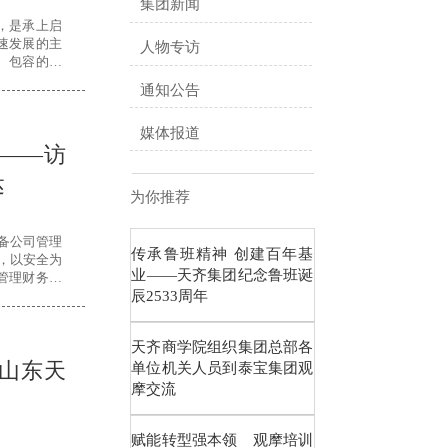
集团新闻
，是承上启
速发展的主
人物专访
、包容的能
天齐的每一
通知公告
齐文化的过
媒体报道
———访
达
为你推荐
备公司管理
传承鲁班精神 创建百年基
，以安全为
业——天齐集团纪念鲁班诞
管理财务多
辰2533周年
率及各环节
天齐商学院组织集团总部各
单位机关人员到泰宝集团观
摩交流
赋能转型强本领 观摩培训