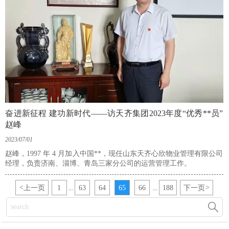
奋进新征程 建功新时代——访天齐集团2023年度“优秀**员”
赵峰
2023/07/01
赵峰，1997 年 4 月加入中国**，现任山东天齐心欣物业管理有限公司
经理，负责济南、淄博、青岛三家分公司的运营管理工作。
<
上一页
1
63
64
65
66
188
下一页
>
...
...
