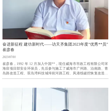
奋进新征程 建功新时代——访天齐集团2023年度“优秀**员”
崔彦春
2023/07/01
崔彦春，1992 年 12 月加入中国**，现任威海市市政工程有限公司宋
海容项目部安全环保员，先后参与施工了威海市广州路、泊南路、青
岛路改造工程、双岛湾科技城埠前河路工程、凤港线破挖恢复改造工
程等多项工程项目。所参建的项目均以优质的工程质量在业主中取得
了良好的声誉，他也在施工中积累了丰富的施工管理经验。