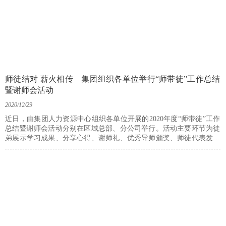
师徒结对 薪火相传 集团组织各单位举行“师带徒”工作总结
暨谢师会活动
2020/12/29
近日，由集团人力资源中心组织各单位开展的2020年度“师带徒”工作
总结暨谢师会活动分别在区域总部、分公司举行。活动主要环节为徒
弟展示学习成果、分享心得、谢师礼、优秀导师颁奖、师徒代表发言
等，通过活动交流，徒弟深切的表达出了对师傅的感谢，拉近了师徒
之间的感情，总结了“师带徒”工作的经验。