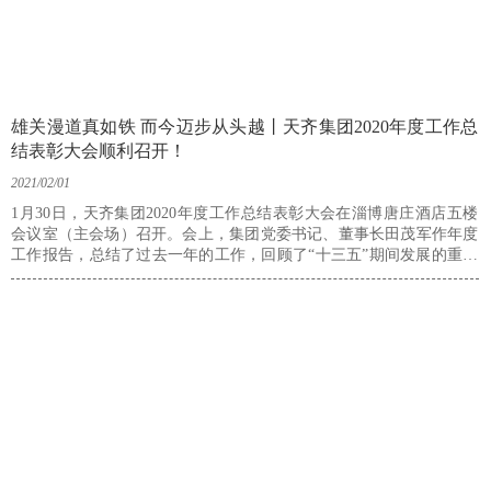
雄关漫道真如铁 而今迈步从头越丨天齐集团2020年度工作总
结表彰大会顺利召开！
2021/02/01
1月30日，天齐集团2020年度工作总结表彰大会在淄博唐庄酒店五楼
会议室（主会场）召开。会上，集团党委书记、董事长田茂军作年度
工作报告，总结了过去一年的工作，回顾了“十三五”期间发展的重要
举措和成果，阐明了“十四五”战略发展规划的意义，明确了2021年的
重点任务；会议对399个先进集体、战略合作单位，1819名优秀管理
标兵、优秀管理员及先进个人隆重表彰，并为全体员工颁发了“董事长
特别奖”；同时发布了《新时代 新战略 新天齐》五年战略规划，统一
思想、坚定信念、凝心聚力，为“十四五”开局之年高质量发展谋定新
篇