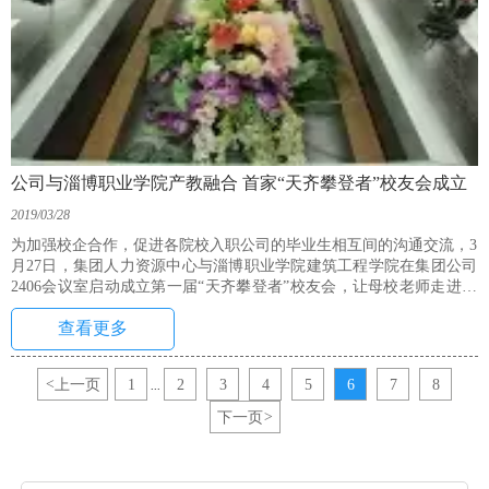
公司与淄博职业学院产教融合 首家“天齐攀登者”校友会成立
2019/03/28
为加强校企合作，促进各院校入职公司的毕业生相互间的沟通交流，3
月27日，集团人力资源中心与淄博职业学院建筑工程学院在集团公司
2406会议室启动成立第一届“天齐攀登者”校友会，让母校老师走进公
司，让毕业生回到母校，增进彼此间的情谊，达到毕业生就业、企业
查看更多
招聘的互动和良性循环。
<
上一页
1
2
3
4
5
6
7
8
...
下一页
>