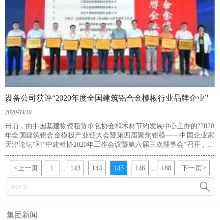
设备公司获评“2020年度全国建筑铝合金模板行业品牌企业”
2020/09/10
日前，由中国基建物资租赁承包协会和木材节约发展中心主办的“2020
年全国建筑铝合金模板产业链大会暨第四届聚焦铝模——中国企业家
天津论坛”和“中建租协2020年工作会议暨第六届三次理事会”召开，集
团董事、轮值总经理，山东天齐设备管理有限公司董事长，中建租协
副会长关宏达参加。会上，设备公司获评“2020年度全国建筑铝合金模
<
上一页
1
143
144
145
146
188
下一页
>
...
...
板行业品牌企业”。

集团新闻